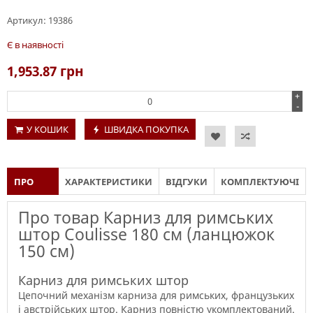
Артикул:
19386
Є в наявності
1,953.87
грн
+
-
У КОШИК
ШВИДКА ПОКУПКА
ПРО
ХАРАКТЕРИСТИКИ
ВІДГУКИ
КОМПЛЕКТУЮЧІ
ТОВАР
Про товар Карниз для римських
штор Coulisse 180 см (ланцюжок
150 см)
Карниз для римських штор
Цепочний механізм
карниза
для
римських
,
французьких
і
австрійських
штор
.
Карниз
повністю
укомплектований
.