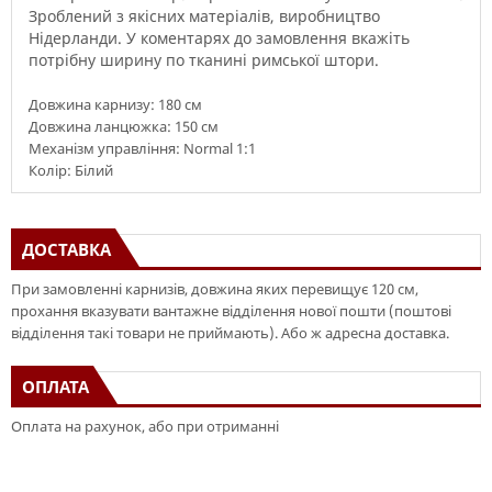
Зроблений з якісних
матеріалів
,
виробництво
Нідерланди
.
У
коментарях до замовлення
вкажіть
потрібну
ширину
по тканині
римської
штори
.
Довжина карнизу: 180 см
Довжина ланцюжка: 150 см
Механізм управління: Normal 1:1
Колір: Білий
ДОСТАВКА
При замовленні карнизів, довжина яких перевищує 120 см,
прохання вказувати вантажне відділення нової пошти (поштові
відділення такі товари не приймають). Або ж адресна доставка.
ОПЛАТА
Оплата на рахунок, або при отриманні