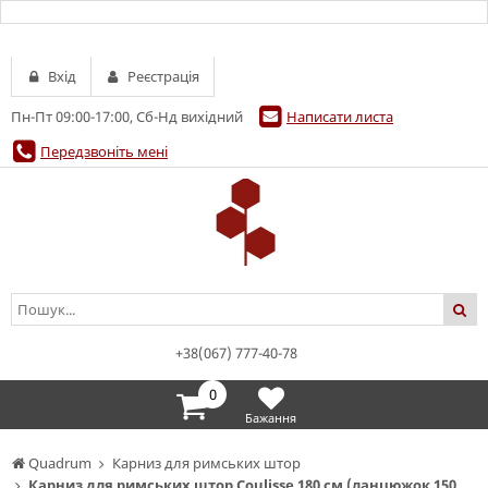
Вхід
Реєстрація
Пн-Пт 09:00-17:00, Сб-Нд вихідний
Написати листа
Передзвоніть мені
+38(067) 777-40-78
0
Бажання
Quadrum
Карниз для римських штор
Карниз для римських штор Coulisse 180 см (ланцюжок 150