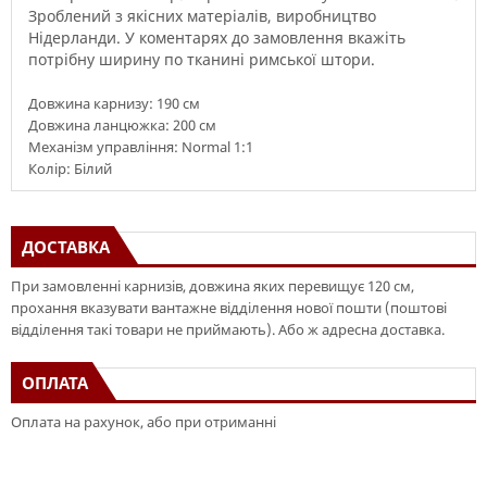
Зроблений з якісних
матеріалів
,
виробництво
Нідерланди
.
У
коментарях до замовлення
вкажіть
потрібну
ширину
по тканині
римської
штори
.
Довжина карнизу: 190 см
Довжина ланцюжка: 200 см
Механізм управління: Normal 1:1
Колір: Білий
ДОСТАВКА
При замовленні карнизів, довжина яких перевищує 120 см,
прохання вказувати вантажне відділення нової пошти (поштові
відділення такі товари не приймають). Або ж адресна доставка.
ОПЛАТА
Оплата на рахунок, або при отриманні