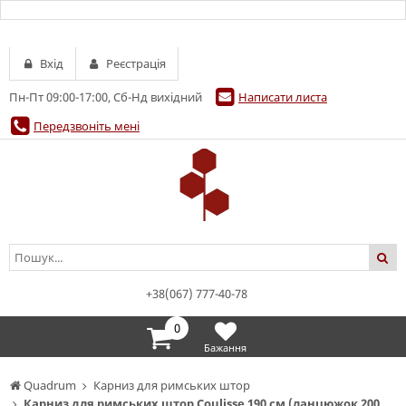
Вхід
Реєстрація
Пн-Пт 09:00-17:00, Сб-Нд вихідний
Написати листа
Передзвоніть мені
+38(067) 777-40-78
0
Бажання
Quadrum
Карниз для римських штор
Карниз для римських штор Coulisse 190 см (ланцюжок 200