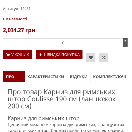
Артикул:
19431
Є в наявності
2,034.27
грн
+
-
У КОШИК
ШВИДКА ПОКУПКА
ПРО
ХАРАКТЕРИСТИКИ
ВІДГУКИ
КОМПЛЕКТУЮЧІ
ТОВАР
Про товар Карниз для римських
штор Coulisse 190 см (ланцюжок
200 см)
Карниз для римських штор
Цепочний механізм
карниза
для
римських
,
французьких
і
австрійських
штор
.
Карниз
повністю
укомплектований
.