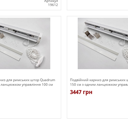
Артикул
19612
Є в наявності
низ для римських штор Quadrum
Подвійний карниз для римських 
м ланцюжком управління 100 см
150 см з одним ланцюжком управ
3447 грн
Є в наявності