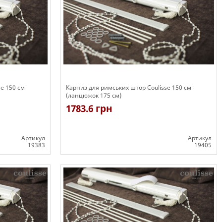
e 150 см
Карниз для римських штор Coulisse 150 см
(ланцюжок 175 см)
1783.6 грн
Артикул
Артикул
19383
19405
Є в наявності