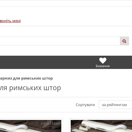
воніть мені
Бажання
арниз для римських штор
для римських штор
Сортувати
за рейтингом