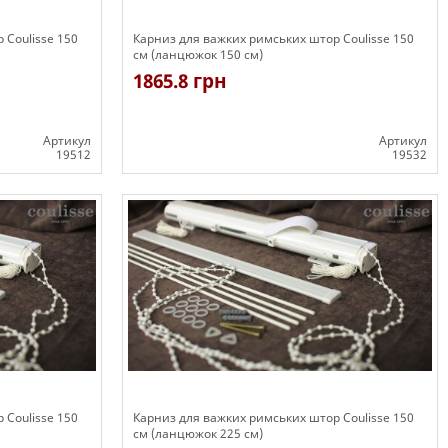
 Coulisse 150
Карниз для важких римських штор Coulisse 150
см (ланцюжок 150 см)
1865.8 грн
Артикул
Артикул
19512
19532
Є в наявності
 Coulisse 150
Карниз для важких римських штор Coulisse 150
см (ланцюжок 225 см)