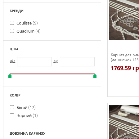
БРЕНДИ
Coulisse
(9)
Quadrum
(4)
ЦІНА
Карниз для рим
(ланцюжок 125
Від
до
1769.59 г
КОЛІР
Є в наявності
Білий
(17)
Чорний
(1)
ДОВЖИНА КАРНИЗУ