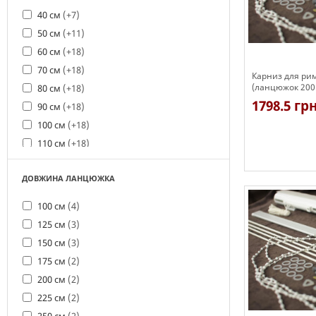
40 см
(+7)
50 см
(+11)
60 см
(+18)
70 см
(+18)
Карниз для рим
(ланцюжок 200
80 см
(+18)
1798.5 гр
90 см
(+18)
100 см
(+18)
110 см
(+18)
120 см
(+18)
Є в наявності
ДОВЖИНА ЛАНЦЮЖКА
130 см
(+18)
140 см
(+18)
100 см
(4)
150 см
125 см
(3)
160 см
(+18)
150 см
(3)
170 см
(+18)
175 см
(2)
180 см
(+18)
200 см
(2)
190 см
(+18)
225 см
(2)
200 см
(+18)