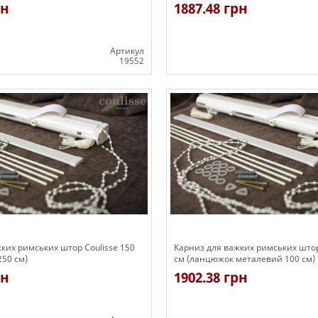
рн
1887.48 грн
Артикул
19552
Є в наявності
ких римських штор Coulisse 150
Карниз для важких римських штор
50 см)
см (ланцюжок металевий 100 см)
рн
1902.38 грн