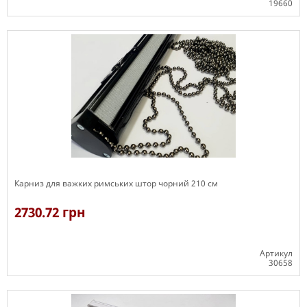
19660
Є в наявності
Карниз для важких римських штор чорний 210 см
2730.72 грн
Артикул
30658
Є в наявності