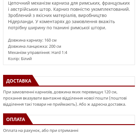
Цепочний механізм
карниза
для
римських
,
французьких
і
австрійських
штор
.
Карниз
повністю
укомплектований
.
Зроблений з якісних
матеріалів
,
виробництво
Нідерланди
.
У
коментарях до замовлення
вкажіть
потрібну
ширину
по тканині
римської
штори
.
Довжина карнизу: 160 см
Довжина ланцюжка: 200 см
Механізм управління: Hard 1:4
Колір: Білий
ДОСТАВКА
При замовленні карнизів, довжина яких перевищує 120 см,
прохання вказувати вантажне відділення нової пошти (поштові
відділення такі товари не приймають). Або ж адресна доставка.
ОПЛАТА
Оплата на рахунок, або при отриманні