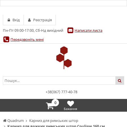
Вхід
Реєстрація
Пн-Пт 09:00-17:00, Сб-Нд вихідний
Написати листа
Передзвоніть мені
+38(067) 777-40-78
0
Бажання
Quadrum
Карниз для римських штор
Карниз для важких римських штор Coulisse 160 см