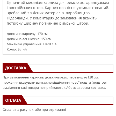
Цепочний механізм
карниза
для
римських
,
французьких
і
австрійських
штор
.
Карниз
повністю
укомплектований
.
Зроблений з якісних
матеріалів
,
виробництво
Нідерланди
.
У
коментарях до замовлення
вкажіть
потрібну
ширину
по тканині
римської
штори
.
Довжина карнизу: 170 см
Довжина ланцюжка: 150 см
Механізм управління: Hard 1:4
Колір: Білий
ДОСТАВКА
При замовленні карнизів, довжина яких перевищує 120 см,
прохання вказувати вантажне відділення нової пошти (поштові
відділення такі товари не приймають). Або ж адресна доставка.
ОПЛАТА
Оплата на рахунок, або при отриманні