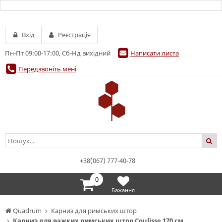
Вхід
Реєстрація
Пн-Пт 09:00-17:00, Сб-Нд вихідний
Написати листа
Передзвоніть мені
+38(067) 777-40-78
0
Бажання
Quadrum
Карниз для римських штор
Карниз для важких римських штор Coulisse 170 см