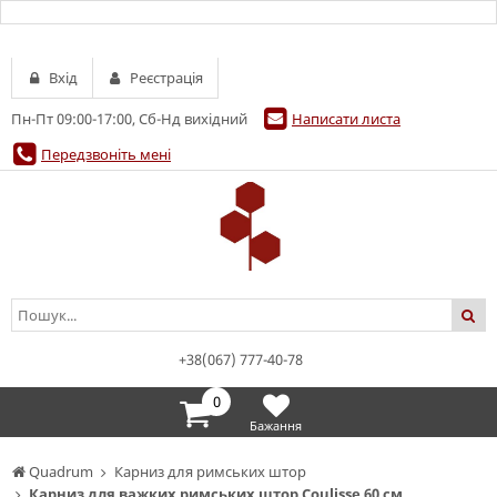
Вхід
Реєстрація
Пн-Пт 09:00-17:00, Сб-Нд вихідний
Написати листа
Передзвоніть мені
+38(067) 777-40-78
0
Бажання
Quadrum
Карниз для римських штор
Карниз для важких римських штор Coulisse 60 см