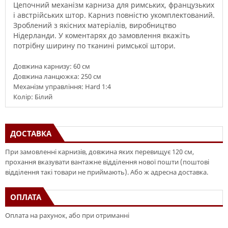
Цепочний механізм
карниза
для
римських
,
французьких
і
австрійських
штор
.
Карниз
повністю
укомплектований
.
Зроблений з якісних
матеріалів
,
виробництво
Нідерланди
.
У
коментарях до замовлення
вкажіть
потрібну
ширину
по тканині
римської
штори
.
Довжина карнизу: 60 см
Довжина ланцюжка: 250 см
Механізм управління: Hard 1:4
Колір: Білий
ДОСТАВКА
При замовленні карнизів, довжина яких перевищує 120 см,
прохання вказувати вантажне відділення нової пошти (поштові
відділення такі товари не приймають). Або ж адресна доставка.
ОПЛАТА
Оплата на рахунок, або при отриманні