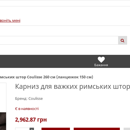
воніть мені
Бажання
мських штор Coulisse 260 см (ланцюжок 150 см)
Карниз для важких римських штор 
Бренд:
Coulisse
Є в наявності
2,962.87
грн
+