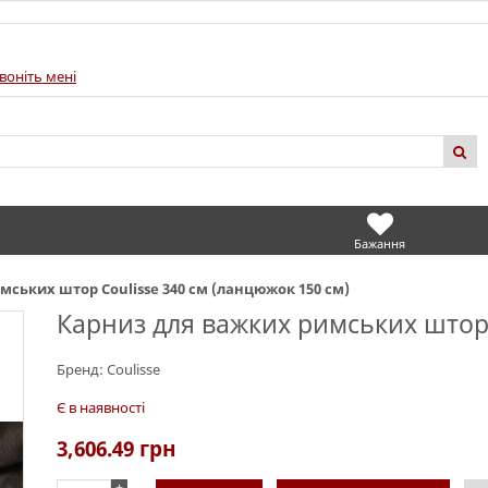
воніть мені
Бажання
мських штор Coulisse 340 см (ланцюжок 150 см)
Карниз для важких римських штор 
Бренд:
Coulisse
Є в наявності
3,606.49
грн
+