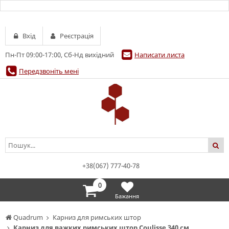
Вхід
Реєстрація
Пн-Пт 09:00-17:00, Сб-Нд вихідний
Написати листа
Передзвоніть мені
+38(067) 777-40-78
0
Бажання
Quadrum
Карниз для римських штор
Карниз для важких римських штор Coulisse 340 см