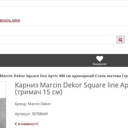
воніть мені
Бажання
Marcin Dekor Square line Артіс 400 см одинарний Сталь матова (т
Карниз Marcin Dekor Square line А
(тримач 15 см)
Бренд:
Marcin Dekor
Артикул:
30788649
Є в наявності