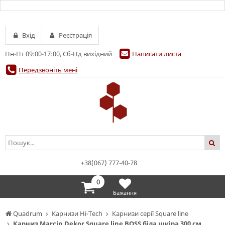
Вхід
Реєстрація
Пн-Пт 09:00-17:00, Сб-Нд вихідний
Написати листа
Передзвоніть мені
+38(067) 777-40-78
0
Бажання
Quadrum
Карнизи Hi-Tech
Карнизи серії Square line
Карниз Marcin Dekor Square line BOSS біла шкіра 300 см