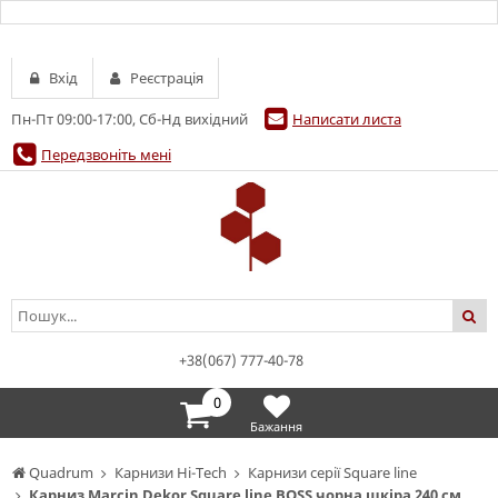
Вхід
Реєстрація
Пн-Пт 09:00-17:00, Сб-Нд вихідний
Написати листа
Передзвоніть мені
+38(067) 777-40-78
0
Бажання
Quadrum
Карнизи Hi-Tech
Карнизи серії Square line
Карниз Marcin Dekor Square line BOSS чорна шкіра 240 см