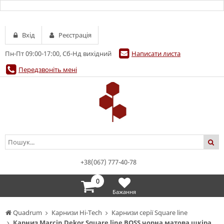
Вхід
Реєстрація
Пн-Пт 09:00-17:00, Сб-Нд вихідний
Написати листа
Передзвоніть мені
+38(067) 777-40-78
0
Бажання
Quadrum
Карнизи Hi-Tech
Карнизи серії Square line
Карниз Marcin Dekor Square line BOSS чорна матова шкіра