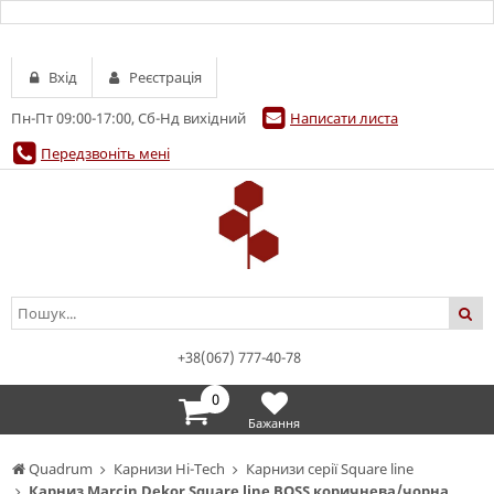
Вхід
Реєстрація
Пн-Пт 09:00-17:00, Сб-Нд вихідний
Написати листа
Передзвоніть мені
+38(067) 777-40-78
0
Бажання
Quadrum
Карнизи Hi-Tech
Карнизи серії Square line
Карниз Marcin Dekor Square line BOSS коричнева/чорна