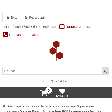
Вхід
Реєстрація
Пн-Пт 09:00-17:00, Сб-Нд вихідний
Написати листа
Передзвоніть мені
+38(067) 777-40-78
0
Бажання
Quadrum
Карнизи Hi-Tech
Карнизи серії Square line
Карниз Marcin Dekor Square line BOSS коричнева/чорна