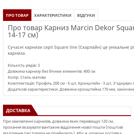
ПРО ТОВАР
ХАРАКТЕРИСТИКИ
ВІДГУКИ
Про товар Карниз Marcin Dekor Squar
14-17 см)
Сучасні карнизи серії Square line (Скарлайн) це унікальне 
карниза.
Кількість рядів: 3
Довжина карнизу без бічних елементів: 400 см
Колір: Сталь матова
Комплектація: Профіль 200 см - 6 шт, Кронштейн - 3 шт, З'єднувач пр
Додаткові характеристики: Довжина кронштейна 170 мм, закінченн
ДОСТАВКА
При замовленні карнизів, довжина яких перевищує 120 см,
прохання вказувати вантажне відділення нової пошти (поштові
відділення такі товари не приймають). Або ж адресна доставка.