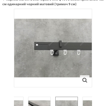
см одинарний чорний матовий (тримач 9 см)