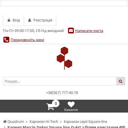
Вхід
Реєстрація
Пн-Пт 09:00-17:00, Сб-Нд вихідний
Написати листа
Передзвоніть мені
+38(067) 777-40-78
0
Бажання
Quadrum
Карнизи Hi-Tech
Карнизи серії Square line
Карниз Marcin Dekor Square line Q-Art з білим кристалом 400