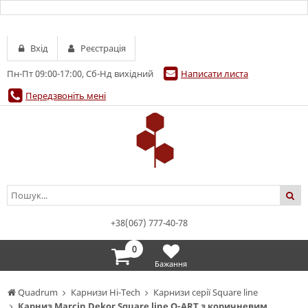
Вхід
Реєстрація
Пн-Пт 09:00-17:00, Сб-Нд вихідний
Написати листа
Передзвоніть мені
+38(067) 777-40-78
0
Бажання
Quadrum
Карнизи Hi-Tech
Карнизи серії Square line
Карниз Marcin Dekor Square line Q-ART з коричневим