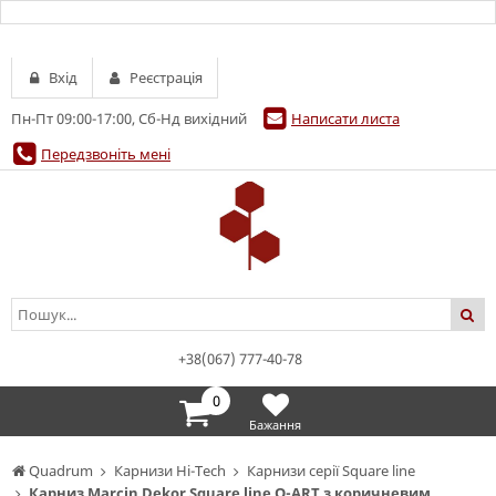
Вхід
Реєстрація
Пн-Пт 09:00-17:00, Сб-Нд вихідний
Написати листа
Передзвоніть мені
+38(067) 777-40-78
0
Бажання
Quadrum
Карнизи Hi-Tech
Карнизи серії Square line
Карниз Marcin Dekor Square line Q-ART з коричневим