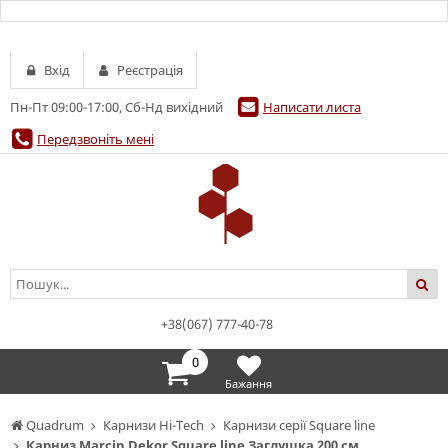
Вхід
Реєстрація
Пн-Пт 09:00-17:00, Сб-Нд вихідний
Написати листа
Передзвоніть мені
+38(067) 777-40-78
0
Бажання
Quadrum
Карнизи Hi-Tech
Карнизи серії Square line
Карниз Marcin Dekor Square line Заглушка 200 см