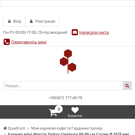
Вхід
Реєстрація
Пн-Пт 09:00-17:00, Сб-Нд вихідний
Написати листа
Передзвоніть мені
+38(067) 777-40-78
0
Бажання
Quadrum
Міні-карнизи кафе та Гардинні палиці
Карниз міні Marcin Dekor Циліндр 60-80 см Сатин Ø 10/8 мм