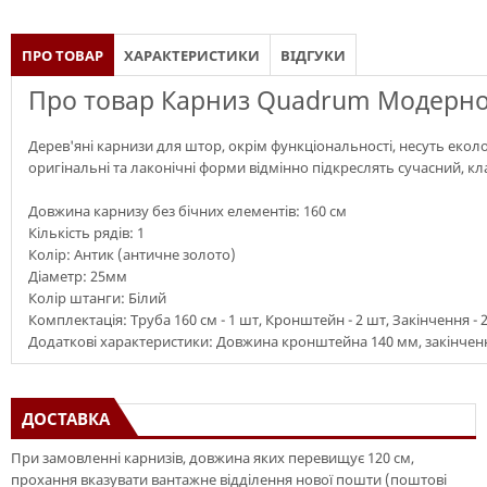
ПРО ТОВАР
ХАРАКТЕРИСТИКИ
ВІДГУКИ
Про товар Карниз Quadrum Модерно 
Дерев'яні карнизи для штор, окрім функціональності, несуть екол
оригінальні та лаконічні форми відмінно підкреслять сучасний, кл
Довжина карнизу без бічних елементів: 160 см
Кількість рядів: 1
Колір: Антик (античне золото)
Діаметр: 25мм
Колір штанги: Білий
Комплектація: Труба 160 см - 1 шт, Кронштейн - 2 шт, Закінчення - 
Додаткові характеристики: Довжина кронштейна 140 мм, закінченн
ДОСТАВКА
При замовленні карнизів, довжина яких перевищує 120 см,
прохання вказувати вантажне відділення нової пошти (поштові