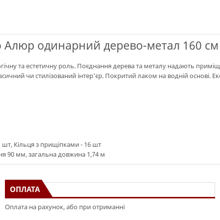
Алюр одинарний дерево-метал 160 см 
огічну та естетичну роль. Поєднання дерева та металу надають приміщ
асичний чи стилізований інтер'єр. Покритий лаком на водній основі. Е
2 шт, Кільця з прищіпками - 16 шт
я 90 мм, загальна довжина 1,74 м
ОПЛАТА
Оплата на рахунок, або при отриманні