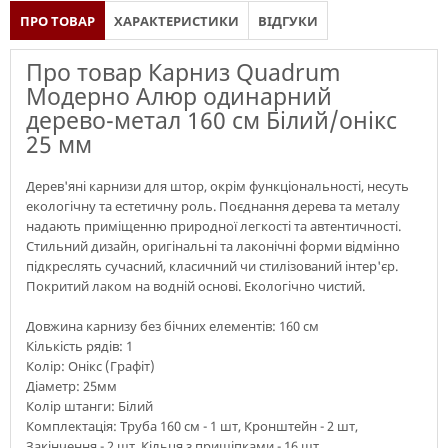
ПРО ТОВАР
ХАРАКТЕРИСТИКИ
ВІДГУКИ
Про товар Карниз Quadrum
Модерно Алюр одинарний
дерево-метал 160 см Білий/онікс
25 мм
Дерев'яні карнизи для штор, окрім функціональності, несуть
екологічну та естетичну роль. Поєднання дерева та металу
надають приміщенню природної легкості та автентичності.
Стильний дизайн, оригінальні та лаконічні форми відмінно
підкреслять сучасний, класичний чи стилізований інтер'єр.
Покритий лаком на водній основі. Екологічно чистий.
Довжина карнизу без бічних елементів: 160 см
Кількість рядів: 1
Колір: Онікс (Графіт)
Діаметр: 25мм
Колір штанги: Білий
Комплектація: Труба 160 см - 1 шт, Кронштейн - 2 шт,
Закінчення - 2 шт, Кільця з прищіпками - 16 шт