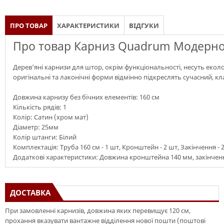
ПРО ТОВАР
ХАРАКТЕРИСТИКИ
ВІДГУКИ
Про товар Карниз Quadrum Модерно
Дерев'яні карнизи для штор, окрім функціональності, несуть екол
оригінальні та лаконічні форми відмінно підкреслять сучасний, кл
Довжина карнизу без бічних елементів: 160 см
Кількість рядів: 1
Колір: Сатин (хром мат)
Діаметр: 25мм
Колір штанги: Білий
Комплектація: Труба 160 см - 1 шт, Кронштейн - 2 шт, Закінчення - 
Додаткові характеристики: Довжина кронштейна 140 мм, закінченн
ДОСТАВКА
При замовленні карнизів, довжина яких перевищує 120 см,
прохання вказувати вантажне відділення нової пошти (поштові