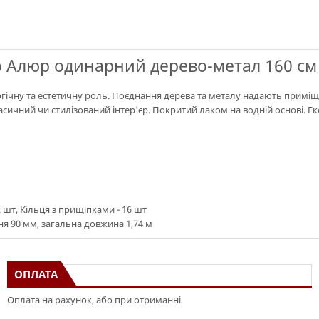
 Алюр одинарний дерево-метал 160 см 
огічну та естетичну роль. Поєднання дерева та металу надають приміщ
асичний чи стилізований інтер'єр. Покритий лаком на водній основі. Е
2 шт, Кільця з прищіпками - 16 шт
я 90 мм, загальна довжина 1,74 м
ОПЛАТА
Оплата на рахунок, або при отриманні