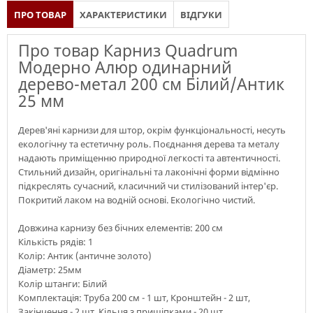
ПРО ТОВАР
ХАРАКТЕРИСТИКИ
ВІДГУКИ
Про товар Карниз Quadrum
Модерно Алюр одинарний
дерево-метал 200 см Білий/Антик
25 мм
Дерев'яні карнизи для штор, окрім функціональності, несуть
екологічну та естетичну роль. Поєднання дерева та металу
надають приміщенню природної легкості та автентичності.
Стильний дизайн, оригінальні та лаконічні форми відмінно
підкреслять сучасний, класичний чи стилізований інтер'єр.
Покритий лаком на водній основі. Екологічно чистий.
Довжина карнизу без бічних елементів: 200 см
Кількість рядів: 1
Колір: Антик (античне золото)
Діаметр: 25мм
Колір штанги: Білий
Комплектація: Труба 200 см - 1 шт, Кронштейн - 2 шт,
Закінчення - 2 шт, Кільця з прищіпками - 20 шт