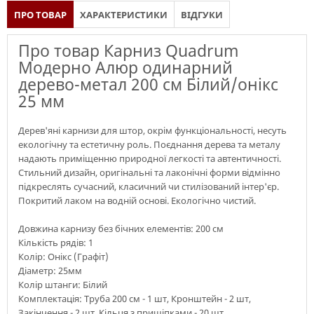
ПРО ТОВАР
ХАРАКТЕРИСТИКИ
ВІДГУКИ
Про товар Карниз Quadrum
Модерно Алюр одинарний
дерево-метал 200 см Білий/онікс
25 мм
Дерев'яні карнизи для штор, окрім функціональності, несуть
екологічну та естетичну роль. Поєднання дерева та металу
надають приміщенню природної легкості та автентичності.
Стильний дизайн, оригінальні та лаконічні форми відмінно
підкреслять сучасний, класичний чи стилізований інтер'єр.
Покритий лаком на водній основі. Екологічно чистий.
Довжина карнизу без бічних елементів: 200 см
Кількість рядів: 1
Колір: Онікс (Графіт)
Діаметр: 25мм
Колір штанги: Білий
Комплектація: Труба 200 см - 1 шт, Кронштейн - 2 шт,
Закінчення - 2 шт, Кільця з прищіпками - 20 шт