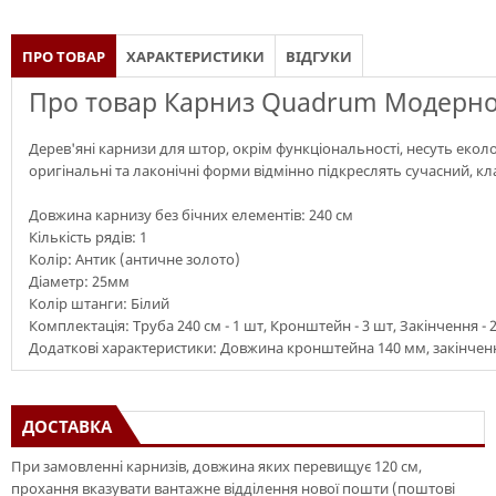
ПРО ТОВАР
ХАРАКТЕРИСТИКИ
ВІДГУКИ
Про товар Карниз Quadrum Модерно 
Дерев'яні карнизи для штор, окрім функціональності, несуть екол
оригінальні та лаконічні форми відмінно підкреслять сучасний, кл
Довжина карнизу без бічних елементів: 240 см
Кількість рядів: 1
Колір: Антик (античне золото)
Діаметр: 25мм
Колір штанги: Білий
Комплектація: Труба 240 см - 1 шт, Кронштейн - 3 шт, Закінчення - 
Додаткові характеристики: Довжина кронштейна 140 мм, закінченн
ДОСТАВКА
При замовленні карнизів, довжина яких перевищує 120 см,
прохання вказувати вантажне відділення нової пошти (поштові