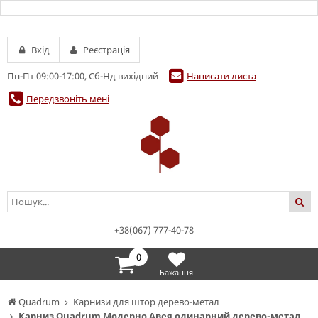
Вхід
Реєстрація
Пн-Пт 09:00-17:00, Сб-Нд вихідний
Написати листа
Передзвоніть мені
+38(067) 777-40-78
0
Бажання
Quadrum
Карнизи для штор дерево-метал
Карниз Quadrum Модерно Авея одинарний дерево-метал