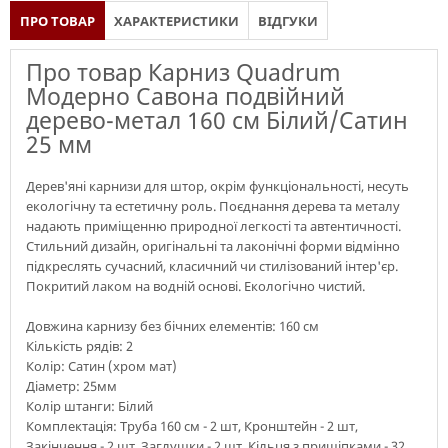
ПРО ТОВАР
ХАРАКТЕРИСТИКИ
ВІДГУКИ
Про товар Карниз Quadrum
Модерно Савона подвійний
дерево-метал 160 см Білий/Сатин
25 мм
Дерев'яні карнизи для штор, окрім функціональності, несуть
екологічну та естетичну роль. Поєднання дерева та металу
надають приміщенню природної легкості та автентичності.
Стильний дизайн, оригінальні та лаконічні форми відмінно
підкреслять сучасний, класичний чи стилізований інтер'єр.
Покритий лаком на водній основі. Екологічно чистий.
Довжина карнизу без бічних елементів: 160 см
Кількість рядів: 2
Колір: Сатин (хром мат)
Діаметр: 25мм
Колір штанги: Білий
Комплектація: Труба 160 см - 2 шт, Кронштейн - 2 шт,
Закінчення - 2 шт, Заглушки - 2 шт, Кільця з прищіпками - 32