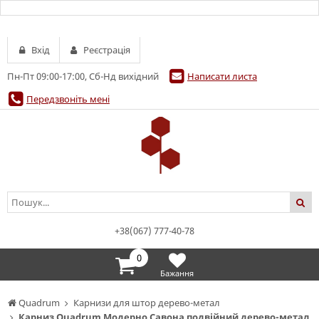
Вхід
Реєстрація
Пн-Пт 09:00-17:00, Сб-Нд вихідний
Написати листа
Передзвоніть мені
+38(067) 777-40-78
0
Бажання
Quadrum
Карнизи для штор дерево-метал
Карниз Quadrum Модерно Савона подвійний дерево-метал