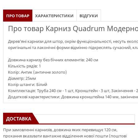
ПРО ТОВАР
ХАРАКТЕРИСТИКИ
ВІДГУКИ
Про товар Карниз Quadrum Модерно 
Дерев'яні карнизи для штор, окрім функціональності, несуть екол
оригінальні та лаконічні форми відмінно підкреслять сучасний, кл
Довжина карнизу без бічних елементів: 240 см
Кількість рядів: 1
Колір: Антик (античне золото)
Діаметр: 25мм
Колір штанги: Білий
Комплектація: Труба 240 см - 1 шт, Кронштейн - 3 шт, Закінчення - 
Додаткові характеристики: Довжина кронштейна 140 мм, закінченн
ДОСТАВКА
При замовленні карнизів, довжина яких перевищує 120 см,
прохання вказувати вантажне відділення нової пошти (поштові