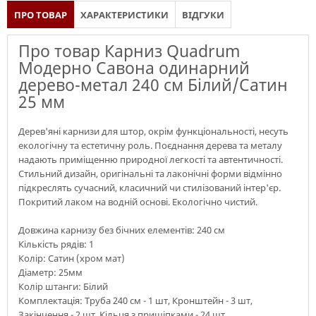
ПРО ТОВАР
ХАРАКТЕРИСТИКИ
ВІДГУКИ
Про товар Карниз Quadrum
Модерно Савона одинарний
дерево-метал 240 см Білий/Сатин
25 мм
Дерев'яні карнизи для штор, окрім функціональності, несуть
екологічну та естетичну роль. Поєднання дерева та металу
надають приміщенню природної легкості та автентичності.
Стильний дизайн, оригінальні та лаконічні форми відмінно
підкреслять сучасний, класичний чи стилізований інтер'єр.
Покритий лаком на водній основі. Екологічно чистий.
Довжина карнизу без бічних елементів: 240 см
Кількість рядів: 1
Колір: Сатин (хром мат)
Діаметр: 25мм
Колір штанги: Білий
Комплектація: Труба 240 см - 1 шт, Кронштейн - 3 шт,
Закінчення - 2 шт, Кільця з прищіпками - 24 шт