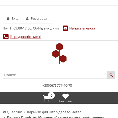
Вхід
Реєстрація
Пн-Пт 09:00-17:00, Сб-Нд вихідний
Написати листа
Передзвоніть мені
+38(067) 777-40-78
0
Бажання
Quadrum
Карнизи для штор дерево-метал
Карниз Quadrum Модерно Савона одинарний дерево-