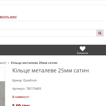
воніть мені
Бажання
мат)
Кільце металеве 25мм сатин
Кільце металеве 25мм сатин
Бренд:
Quadrum
Артикул:
782176403
В наявності
5.69
грн