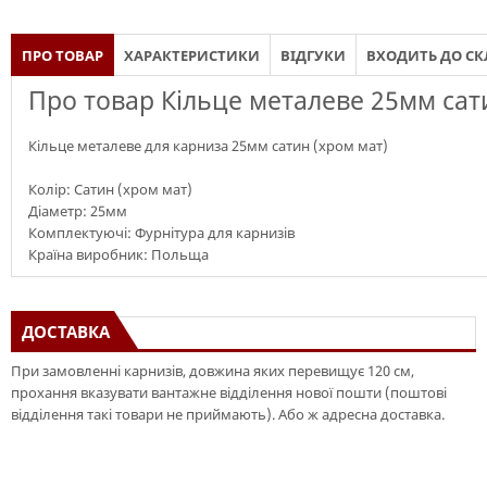
ПРО ТОВАР
ХАРАКТЕРИСТИКИ
ВІДГУКИ
ВХОДИТЬ ДО С
Про товар Кільце металеве 25мм сат
Кільце металеве для карниза 25мм сатин (хром мат)
Колір: Сатин (хром мат)
Діаметр: 25мм
Комплектуючі: Фурнітура для карнизів
Країна виробник: Польща
ДОСТАВКА
При замовленні карнизів, довжина яких перевищує 120 см,
прохання вказувати вантажне відділення нової пошти (поштові
відділення такі товари не приймають). Або ж адресна доставка.