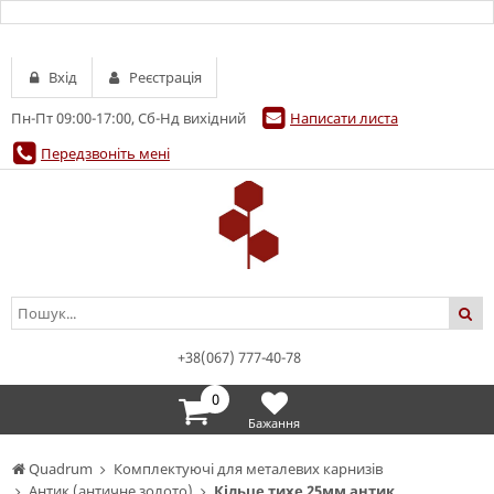
Вхід
Реєстрація
Пн-Пт 09:00-17:00, Сб-Нд вихідний
Написати листа
Передзвоніть мені
+38(067) 777-40-78
0
Бажання
Quadrum
Комплектуючі для металевих карнизів
Антик (античне золото)
Кільце тихе 25мм антик