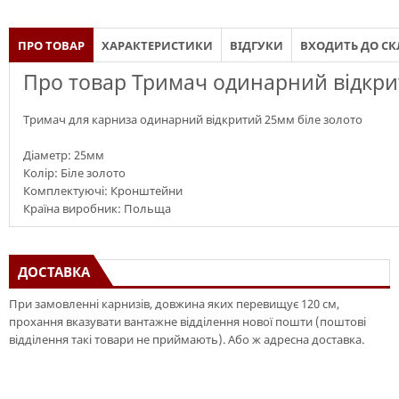
ПРО ТОВАР
ХАРАКТЕРИСТИКИ
ВІДГУКИ
ВХОДИТЬ ДО С
Про товар Тримач одинарний відкри
Тримач для карниза одинарний відкритий 25мм біле золото
Діаметр: 25мм
Колір: Біле золото
Комплектуючі: Кронштейни
Країна виробник: Польща
ДОСТАВКА
При замовленні карнизів, довжина яких перевищує 120 см,
прохання вказувати вантажне відділення нової пошти (поштові
відділення такі товари не приймають). Або ж адресна доставка.