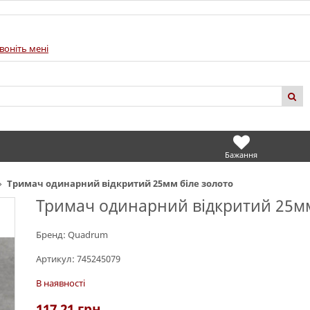
воніть мені
Бажання
Тримач одинарний відкритий 25мм біле золото
Тримач одинарний відкритий 25мм
Бренд:
Quadrum
Артикул:
745245079
В наявності
117.21
грн