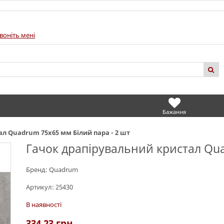
воніть мені
Бажання
л Quadrum 75х65 мм Білий пара - 2 шт
Гачок драпірувальний кристал Qua
Бренд:
Quadrum
Артикул:
25430
В наявності
334.23
грн