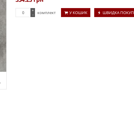
+
комплект
У КОШИК
ШВИДКА ПОКУП
-