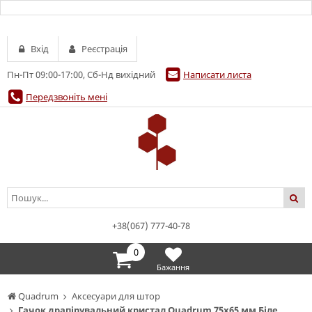
Вхід
Реєстрація
Пн-Пт 09:00-17:00, Сб-Нд вихідний
Написати листа
Передзвоніть мені
+38(067) 777-40-78
0
Бажання
Quadrum
Аксесуари для штор
Гачок драпірувальний кристал Quadrum 75х65 мм Біле