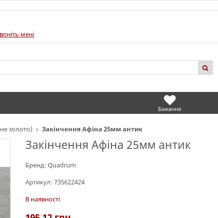
воніть мені
Бажання
не золото)
Закінчення Афіна 25мм антик
Закінчення Афіна 25мм антик
Бренд:
Quadrum
Артикул:
735622424
В наявності
195.12
грн