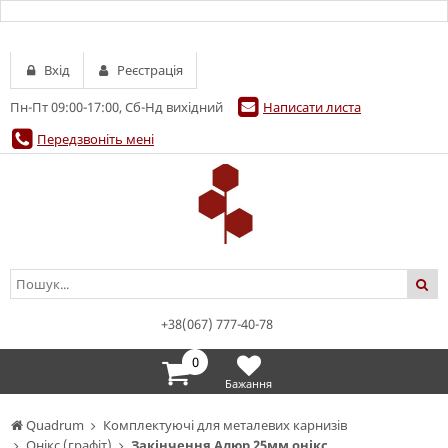
Вхід
Реєстрація
Пн-Пт 09:00-17:00, Сб-Нд вихідний
Написати листа
Передзвоніть мені
+38(067) 777-40-78
0
Бажання
Quadrum
Комплектуючі для металевих карнизів
Онікс (графіт)
Закінчення Алюр 25мм онікс