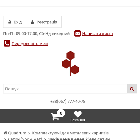
Вхід
Реєстрація
Пн-Пт 09:00-17:00, Сб-Нд вихідний
Написати листа
Передзвоніть мені
+38(067) 777-40-78
0
Бажання
Quadrum
Комплектуючі для металевих карнизів
Сатин (хром мат)
Закінчення Авея 25мм сатин