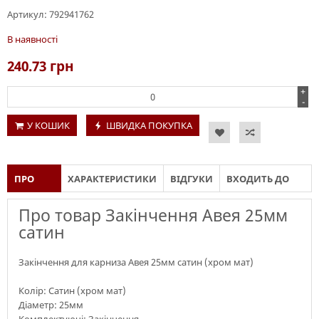
Артикул:
792941762
В наявності
240.73
грн
+
-
У КОШИК
ШВИДКА ПОКУПКА
ПРО
ХАРАКТЕРИСТИКИ
ВІДГУКИ
ВХОДИТЬ ДО
ТОВАР
СКЛАДУ
Про товар Закінчення Авея 25мм
сатин
Закінчення для карниза Авея 25мм сатин (хром мат)
Колір: Сатин (хром мат)
Діаметр: 25мм