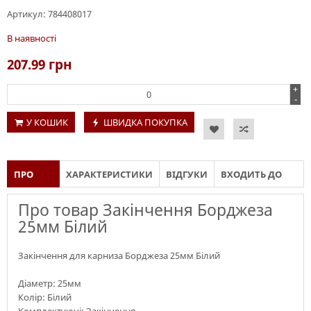
Артикул:
784408017
В наявності
207.99
грн
+
-
У КОШИК
ШВИДКА ПОКУПКА
ПРО
ХАРАКТЕРИСТИКИ
ВІДГУКИ
ВХОДИТЬ ДО
ТОВАР
СКЛАДУ
Про товар Закінчення Борджеза
25мм Білий
Закінчення для карниза Борджеза 25мм Білий
Діаметр: 25мм
Колір: Білий