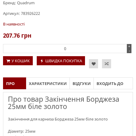
Бренд:
Quadrum
Артикул:
783926222
В наявності
207.76
грн
+
-
У КОШИК
ШВИДКА ПОКУПКА
ПРО
ХАРАКТЕРИСТИКИ
ВІДГУКИ
ВХОДИТЬ ДО
ТОВАР
СКЛАДУ
Про товар Закінчення Борджеза
25мм біле золото
Закінчення для карниза Борджеза 25мм біле золото
Діаметр: 25мм