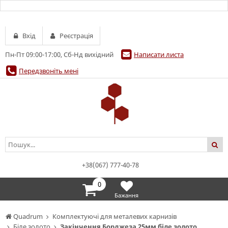
Вхід
Реєстрація
Пн-Пт 09:00-17:00, Сб-Нд вихідний
Написати листа
Передзвоніть мені
+38(067) 777-40-78
0
Бажання
Quadrum
Комплектуючі для металевих карнизів
Біле золото
Закінчення Борджеза 25мм біле золото