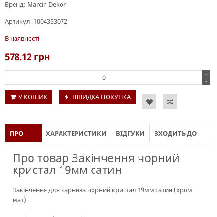
Бренд:
Marcin Dekor
Артикул:
1004353072
В наявності
578.12
грн
+
-
У КОШИК
ШВИДКА ПОКУПКА
ПРО
ХАРАКТЕРИСТИКИ
ВІДГУКИ
ВХОДИТЬ ДО
ТОВАР
СКЛАДУ
Про товар Закінчення чорний
кристал 19мм сатин
Закінчення для карниза чорний кристал 19мм сатин (хром
мат)