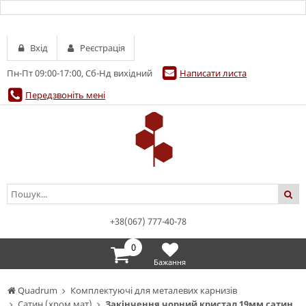
Вхід
Реєстрація
Пн-Пт 09:00-17:00, Сб-Нд вихідний
Написати листа
Передзвоніть мені
+38(067) 777-40-78
0
Бажання
Quadrum
Комплектуючі для металевих карнизів
Сатин (хром мат)
Закінчення чорний кристал 19мм сатин