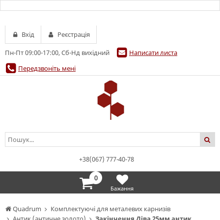
Вхід
Реєстрація
Пн-Пт 09:00-17:00, Сб-Нд вихідний
Написати листа
Передзвоніть мені
+38(067) 777-40-78
0
Бажання
Quadrum
Комплектуючі для металевих карнизів
Антик (античне золото)
Закінчення Діва 25мм антик