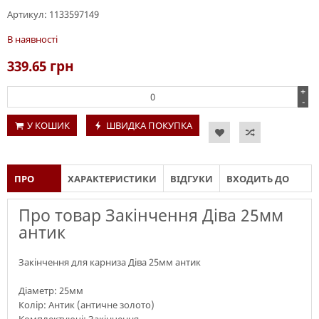
Артикул:
1133597149
В наявності
339.65
грн
+
-
У КОШИК
ШВИДКА ПОКУПКА
ПРО
ХАРАКТЕРИСТИКИ
ВІДГУКИ
ВХОДИТЬ ДО
ТОВАР
СКЛАДУ
Про товар Закінчення Діва 25мм
антик
Закінчення для карниза Діва 25мм антик
Діаметр: 25мм
Колір: Антик (античне золото)