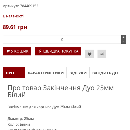
Артикул:
784409152
В наявності
89.61
грн
+
-
У КОШИК
ШВИДКА ПОКУПКА
ПРО
ХАРАКТЕРИСТИКИ
ВІДГУКИ
ВХОДИТЬ ДО
ТОВАР
СКЛАДУ
Про товар Закінчення Дуо 25мм
Білий
Закінчення для карниза Дуо 25мм Білий
Діаметр: 25мм
Колір: Білий