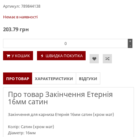
Артикул:
789844138
Немає в наявності
203.79
грн
+
-
У КОШИК
ШВИДКА ПОКУПКА
ПРО ТОВАР
ХАРАКТЕРИСТИКИ
ВІДГУКИ
Про товар Закінчення Етернія
16мм сатин
Закінчення для карниза Етернія 16мм сатин (хром мат)
Колір: Сатин (хром мат)
Діаметр: 16мм