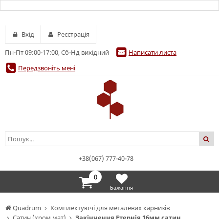
Вхід
Реєстрація
Пн-Пт 09:00-17:00, Сб-Нд вихідний
Написати листа
Передзвоніть мені
+38(067) 777-40-78
0
Бажання
Quadrum
Комплектуючі для металевих карнизів
Сатин (хром мат)
Закінчення Етернія 16мм сатин