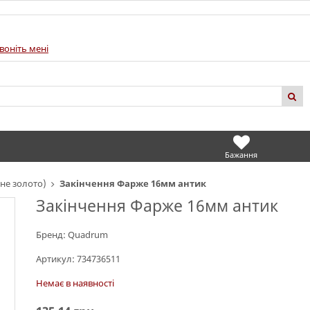
воніть мені
Бажання
не золото)
Закінчення Фарже 16мм антик
Закінчення Фарже 16мм антик
Бренд:
Quadrum
Артикул:
734736511
Немає в наявності