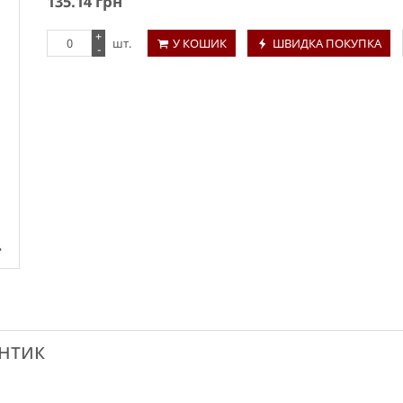
135.14
грн
+
шт.
У КОШИК
ШВИДКА ПОКУПКА
-
нтик