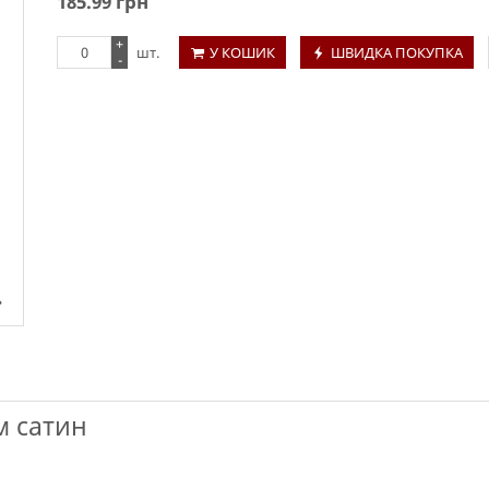
185.99
грн
+
шт.
У КОШИК
ШВИДКА ПОКУПКА
-
м сатин