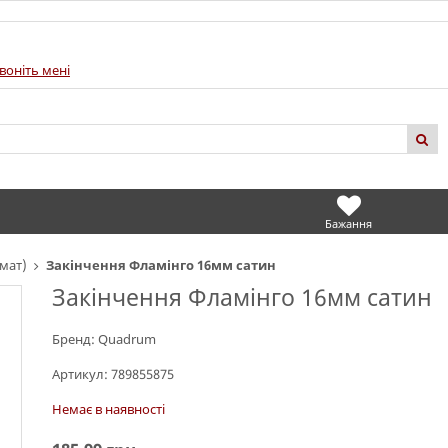
воніть мені
Бажання
мат)
Закінчення Фламінго 16мм сатин
Закінчення Фламінго 16мм сатин
Бренд:
Quadrum
Артикул:
789855875
Немає в наявності