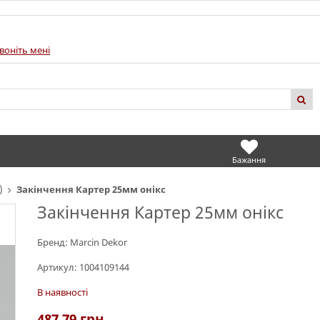
воніть мені
Бажання
)
Закінчення Картер 25мм онікс
Закінчення Картер 25мм онікс
Бренд:
Marcin Dekor
Артикул:
1004109144
В наявності
487.79
грн