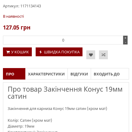
Артикул:
1171134143
В наявності
127.05
грн
+
-
У КОШИК
ШВИДКА ПОКУПКА
ПРО
ХАРАКТЕРИСТИКИ
ВІДГУКИ
ВХОДИТЬ ДО
ТОВАР
СКЛАДУ
Про товар Закінчення Конус 19мм
сатин
Закінчення для карниза Конус 19мм сатин (хром мат)
Колір: Сатин (хром мат)
Діаметр: 19мм