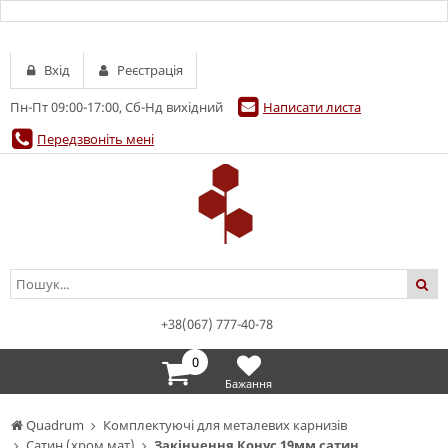
Вхід
Реєстрація
Пн-Пт 09:00-17:00, Сб-Нд вихідний
Написати листа
Передзвоніть мені
+38(067) 777-40-78
0
Бажання
Quadrum
Комплектуючі для металевих карнизів
Сатин (хром мат)
Закінчення Конус 19мм сатин